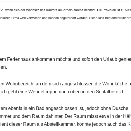
, wenn sich der Wohnsitz des Käufers außerhalb Italiens befindet. Die Provision ist zu 50
 unserer Firma wird verwiesen und können angefordert werden. Diese sind Bestandteil unser
inem Ferienhaus ankommen möchte und sofort den Urlaub genie
nen.
den Wohnbereich, an dem sich angeschlossen die Wohnküche be
h geht eine Wendeltreppe nach oben in den Schlafbereich.
, dem ebenfalls ein Bad angeschlossen ist, jedoch ohne Dusche
mmer und dem Raum dahinter. Der Raum misst etwa in der Hälft
l dient dieser Raum als Abstellkammer, könnte jedoch auch das 