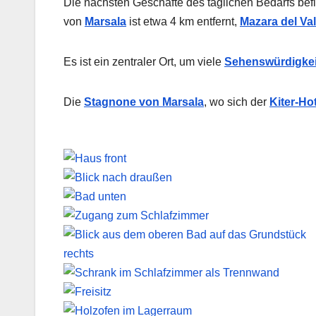
Die nächsten Geschäfte des täglichen Bedarfs be
von
Marsala
ist etwa 4 km entfernt,
Mazara del Val
Es ist ein zentraler Ort, um viele
Sehenswürdigkei
Die
Stagnone von Marsala
, wo sich der
Kiter-Ho