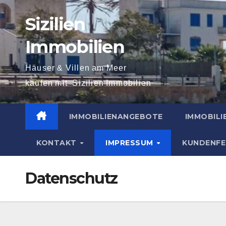
Skip
Sizilien
to
content
Immobilien
Häuser & Villen am Meer
kaufen mit Sizilien Immobilien
IMMOBILIENANGEBOTE
IMMOBIL
KONTAKT
IMPRESSUM
KUNDENF
Datenschutz