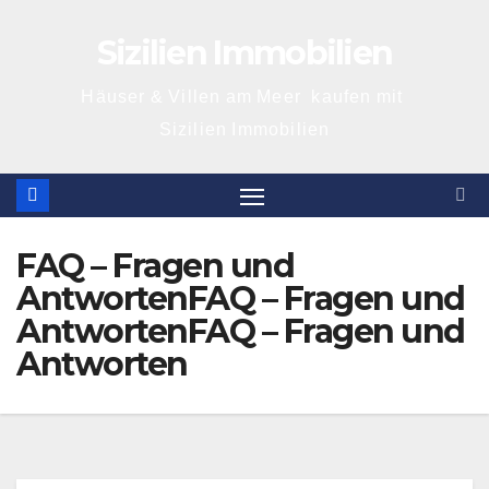
Skip
Sizilien Immobilien
to
content
Häuser & Villen am Meer kaufen mit
Sizilien Immobilien
FAQ – Fragen und
AntwortenFAQ – Fragen und
AntwortenFAQ – Fragen und
Antworten