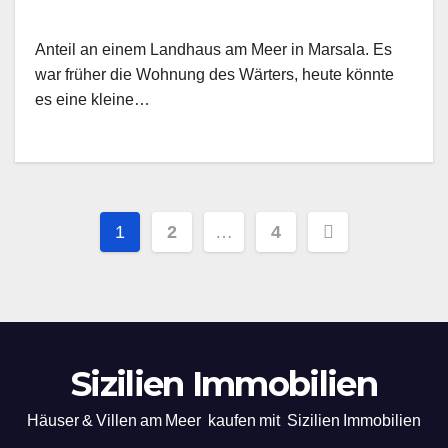
Anteil an einem Landhaus am Meer in Marsala. Es
war früher die Wohnung des Wärters, heute könnte
es eine kleine…
Posts
1
2
…
4
pagination
Sizilien Immobilien
Häuser & Villen am Meer kaufen mit Sizilien Immobilien