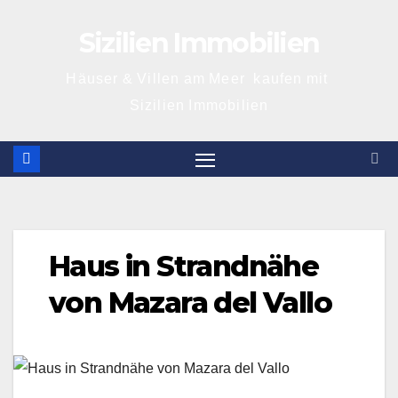
Skip
Sizilien Immobilien
to
content
Häuser & Villen am Meer kaufen mit
Sizilien Immobilien
Haus in Strandnähe
von Mazara del Vallo