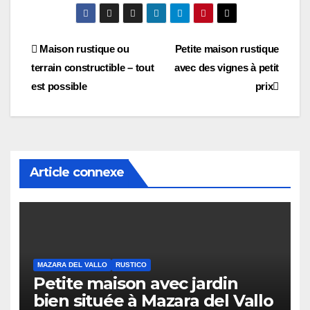
Navigation
Maison rustique ou
Petite maison rustique
terrain constructible – tout
avec des vignes à petit
des
est possible
prix
articles
Article connexe
MAZARA DEL VALLO
RUSTICO
Petite maison avec jardin
bien située à Mazara del Vallo