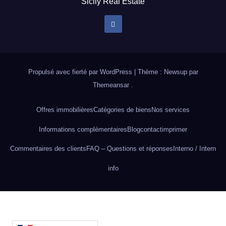
Sicily Real Estate
Propulsé avec fierté par WordPress
|
Thème : Newsup par
Themeansar
.
Offres immobilières
Catégories de biens
Nos services
Informations complémentaires
Blog
contact
imprimer
Commentaires des clients
FAQ – Questions et réponses
Interno / Intern
info