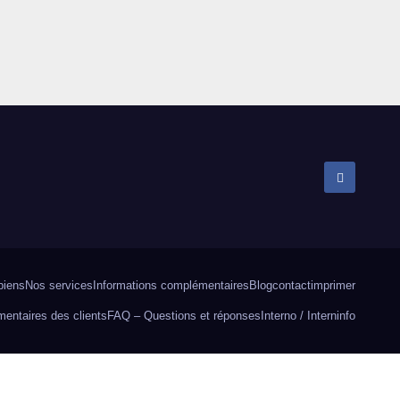
biens
Nos services
Informations complémentaires
Blog
contact
imprimer
entaires des clients
FAQ – Questions et réponses
Interno / Intern
info