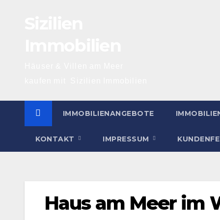
Skip
Sizilien
to
content
Immobilien
Häuser & Villen am Meer
kaufen mit Sizilien Immobilien
IMMOBILIENANGEBOTE
IMMOBILI
KONTAKT
IMPRESSUM
KUNDENF
Haus am Meer im W