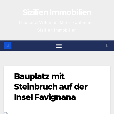
Skip
Sizilien Immobilien
to
content
Häuser & Villen am Meer kaufen mit
Sizilien Immobilien
Bauplatz mit
Steinbruch auf der
Insel Favignana