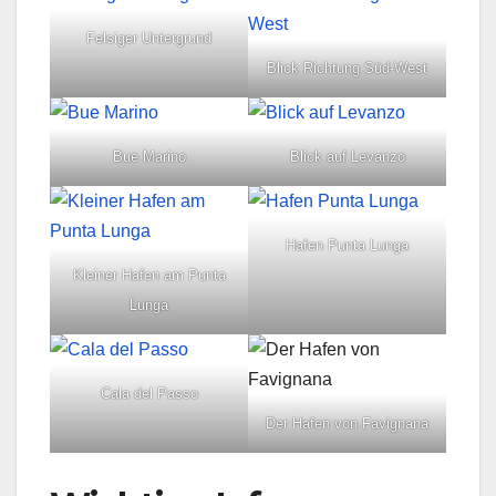
Felsiger Untergrund
Blick Richtung Süd-West
Bue Marino
Blick auf Levanzo
Hafen Punta Lunga
Kleiner Hafen am Punta
Lunga
Cala del Passo
Der Hafen von Favignana