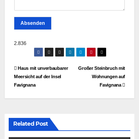
Absenden
2.836
Post
Haus mit unverbaubarer
Großer Steinbruch mit
Meersicht auf der Insel
Wohnungen auf
navigation
Favignana
Favignana
Related Post