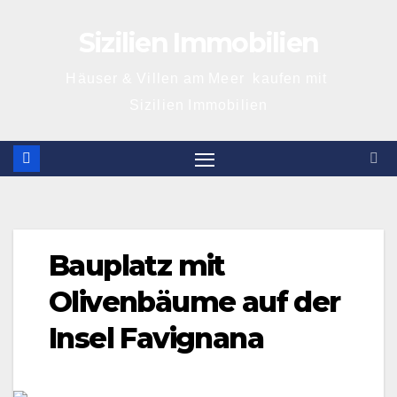
Skip
Sizilien Immobilien
to
content
Häuser & Villen am Meer kaufen mit
Sizilien Immobilien
Bauplatz mit
Olivenbäume auf der
Insel Favignana