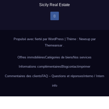
Sicily Real Estate
Propulsé avec fierté par WordPress
|
Thème : Newsup par
Themeansar
.
Offres immobilières
Catégories de biens
Nos services
Informations complémentaires
Blog
contact
imprimer
Commentaires des clients
FAQ – Questions et réponses
Interno / Intern
info