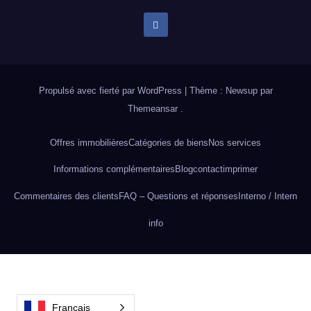
Propulsé avec fierté par WordPress
|
Thème : Newsup par
Themeansar
.
Offres immobilières
Catégories de biens
Nos services
Informations complémentaires
Blog
contact
imprimer
Commentaires des clients
FAQ – Questions et réponses
Interno / Intern
info
Français