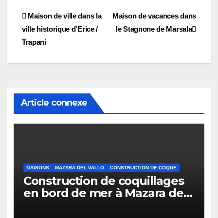
Navigation
Maison de ville dans la
Maison de vacances dans
ville historique d'Erice /
le Stagnone de Marsala
des
Trapani
articles
Article connexe
MAISONS
MAZARA DEL VALLO
CONSTRUCTION DE COQUE
Construction de coquillages
en bord de mer à Mazara del
Vallo