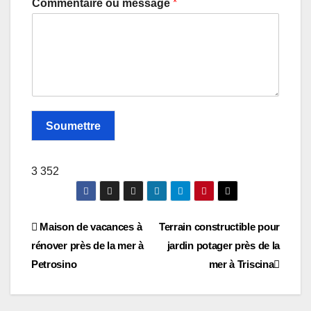
*
Commentaire ou message
Soumettre
3 352
Navigation
Maison de vacances à
Terrain constructible pour
rénover près de la mer à
jardin potager près de la
des
Petrosino
mer à Triscina
articles