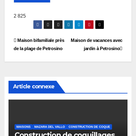
2 825
Navigation
Maison bifamiliale près
Maison de vacances avec
de la plage de Petrosino
jardin à Petrosino
des
articles
Article connexe
MAISONS
MAZARA DEL VALLO
CONSTRUCTION DE COQUE
Construction de coquillages