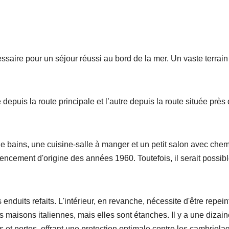
ssaire pour un séjour réussi au bord de la mer. Un vaste terrain
 depuis la route principale et l’autre depuis la route située prè
 bains, une cuisine-salle à manger et un petit salon avec chem
ment d'origine des années 1960. Toutefois, il serait possible d
 enduits refaits. L'intérieur, en revanche, nécessite d'être repei
 maisons italiennes, mais elles sont étanches. Il y a une dizain
es et portes, offrant une protection optimale contre les cambriol