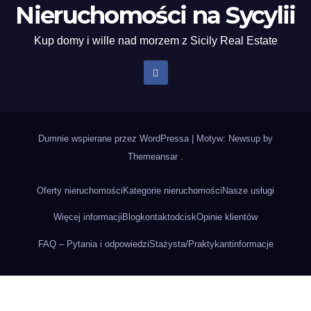
Nieruchomości na Sycylii
Kup domy i wille nad morzem z Sicily Real Estate
Dumnie wspierane przez WordPressa
|
Motyw: Newsup by
Themeansar
.
Oferty nieruchomości
Kategorie nieruchomości
Nasze usługi
Więcej informacji
Blog
kontakt
odcisk
Opinie klientów
FAQ – Pytania i odpowiedzi
Stażysta/Praktykant
informacje