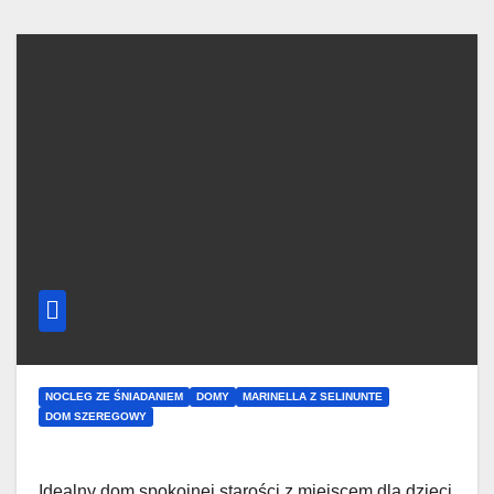
NOCLEG ZE ŚNIADANIEM
DOMY
MARINELLA Z SELINUNTE
DOM SZEREGOWY
Idealny dom spokojnej starości z miejscem dla dzieci