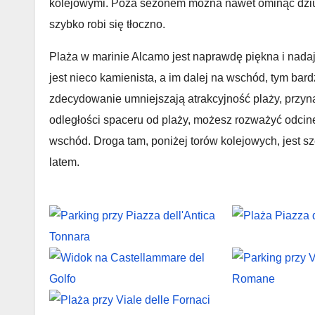
kolejowymi. Poza sezonem można nawet ominąć dziury
szybko robi się tłoczno.
Plaża w marinie Alcamo jest naprawdę piękna i nadaje
jest nieco kamienista, a im dalej na wschód, tym bard
zdecydowanie umniejszają atrakcyjność plaży, przyna
odległości spaceru od plaży, możesz rozważyć odcin
wschód. Droga tam, poniżej torów kolejowych, jest s
latem.