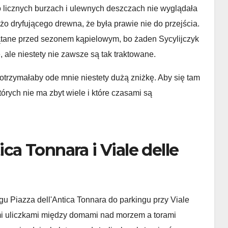
 licznych burzach i ulewnych deszczach nie wyglądała
 dryfującego drewna, że ​​była prawie nie do przejścia.
zątane przed sezonem kąpielowym, bo żaden Sycylijczyk
, ale niestety nie zawsze są tak traktowane.
otrzymałaby ode mnie niestety dużą zniżkę. Aby się tam
tórych nie ma zbyt wiele i które czasami są
ica Tonnara i Viale delle
u Piazza dell'Antica Tonnara do parkingu przy Viale
mi uliczkami między domami nad morzem a torami