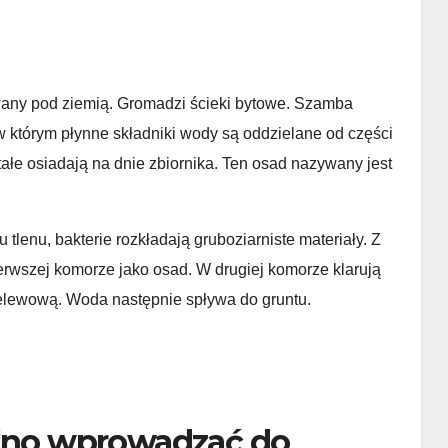
owany pod ziemią. Gromadzi ścieki bytowe. Szamba
którym płynne składniki wody są oddzielane od części
tałe osiadają na dnie zbiornika. Ten osad nazywany jest
 tlenu, bakterie rozkładają gruboziarniste materiały. Z
ierwszej komorze jako osad. W drugiej komorze klarują
przelewową. Woda następnie spływa do gruntu.
olno wprowadzać do