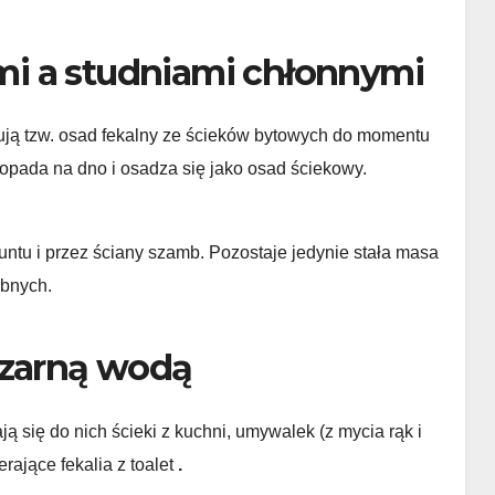
i a studniami chłonnymi
ują tzw. osad fekalny ze ścieków bytowych do momentu
 opada na dno i osadza się jako osad ściekowy.
runtu i przez ściany szamb. Pozostaje jedynie stała masa
obnych.
czarną wodą
ają się do nich ścieki z kuchni, umywalek (z mycia rąk i
erające fekalia z toalet
.