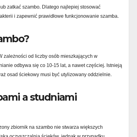
 lub zatkać szambo. Dlatego najlepiej stosować
bakterii i zapewnić prawidłowe funkcjonowanie szamba.
zambo?
W zależności od liczby osób mieszkających w
anie odbywa się co 10-15 lat, a nawet częściej. Istnieją
waż osad ściekowy musi być utylizowany oddzielnie.
bami a studniami
ony zbiornik na szambo nie stwarza większych
ska oczyszczalnia ścieków, jednak w przypadku