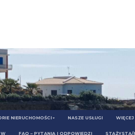
RIE NIERUCHOMOŚCI
NASZE USŁUGI
WIĘCEJ
ÓW
FAQ – PYTANIA I ODPOWIEDZI
STAŻYSTA/