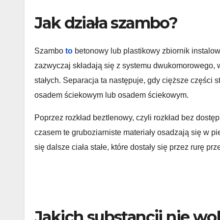
Jak działa szambo?
Szambo
to
betonowy lub plastikowy zbiornik instal
zazwyczaj składają się z systemu dwukomorowego, w 
stałych. Separacja ta następuje, gdy cięższe części s
osadem ściekowym lub osadem ściekowym.
Poprzez rozkład beztlenowy, czyli rozkład bez dostępu
czasem te gruboziarniste materiały osadzają się w p
się dalsze ciała stałe, które dostały się przez rurę 
Jakich substancji nie w