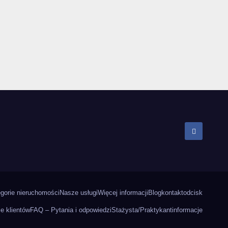
gorie nieruchomości
Nasze usługi
Więcej informacji
Blog
kontakt
odcisk
ie klientów
FAQ – Pytania i odpowiedzi
Stażysta/Praktykant
informacje