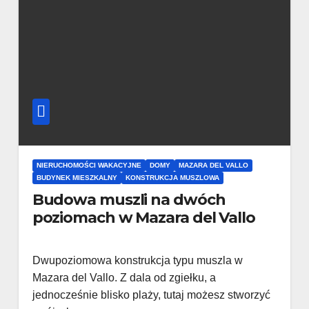
NIERUCHOMOŚCI WAKACYJNE
DOMY
MAZARA DEL VALLO
BUDYNEK MIESZKALNY
KONSTRUKCJA MUSZLOWA
Budowa muszli na dwóch
poziomach w Mazara del Vallo
Dwupoziomowa konstrukcja typu muszla w
Mazara del Vallo. Z dala od zgiełku, a
jednocześnie blisko plaży, tutaj możesz stworzyć