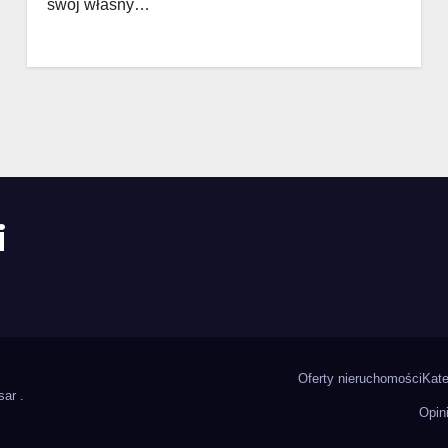
swój własny…
i
Oferty nieruchomości
Kate
sar
.
Opin