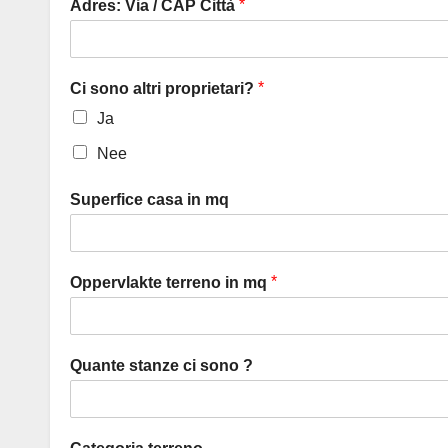
*
Adres: Via / CAP Città
*
Ci sono altri proprietari?
Ja
Nee
Superfice casa in mq
*
Oppervlakte terreno in mq
Quante stanze ci sono ?