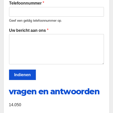
i
*
Telefoonnummer
l
a
d
Geef een geldig telefoonnummer op.
r
e
*
Uw bericht aan ons
s
Indienen
vragen en antwoorden
14.050