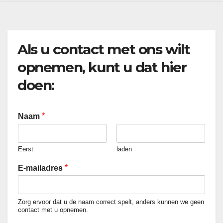
Als u contact met ons wilt
opnemen, kunt u dat hier
doen:
*
Naam
Eerst
laden
U
*
E-mailadres
w
e
-
Zorg ervoor dat u de naam correct spelt, anders kunnen we geen
m
contact met u opnemen.
a