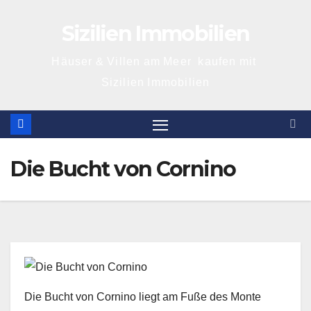
Skip
Sizilien Immobilien
to
content
Häuser & Villen am Meer kaufen mit
Sizilien Immobilien
Die Bucht von Cornino
Die Bucht von Cornino liegt am Fuße des Monte