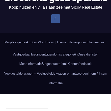
Koop huizen en villa's aan zee met Sicily Real Estate
Mogelijk gemaakt door WordPress
|
Thema: Newsup van
Themeansar
.
Vastgoedaanbiedingen
Eigendomscategorieën
Onze diensten
Meer informatie
Blog
contact
afdruk
Klantenfeedback
Veelgestelde vragen – Veelgestelde vragen en antwoorden
Intern / Intern
informatie