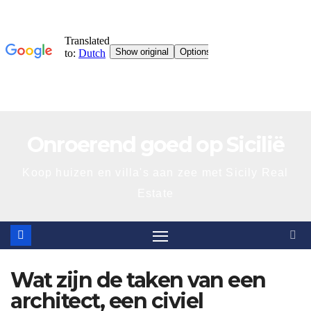
Ga
Onroerend goed op Sicilië
direct
naar
Koop huizen en villa's aan zee met Sicily Real
de
Estate
inhoud
Wat zijn de taken van een
architect, een civiel