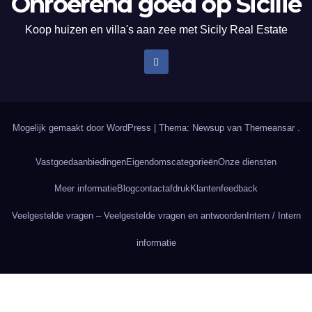
Onroerend goed op Sicilië
Koop huizen en villa's aan zee met Sicily Real Estate
Mogelijk gemaakt door WordPress
|
Thema: Newsup van
Themeansar
.
Vastgoedaanbiedingen
Eigendomscategorieën
Onze diensten
Meer informatie
Blog
contact
afdruk
Klantenfeedback
Veelgestelde vragen – Veelgestelde vragen en antwoorden
Intern / Intern
informatie