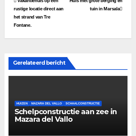
Berichtnavigatie
Vakantiehuis op een
Huis met grote berging en
rustige locatie direct aan
tuin in Marsala
het strand van Tre
Fontane.
Gerelateerd bericht
HUIZEN
MAZARA DEL VALLO
SCHAALCONSTRUCTIE
Schelpconstructie aan zee in
Mazara del Vallo