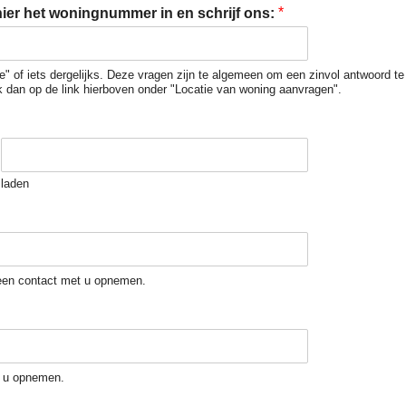
*
hier het woningnummer in en schrijf ons:
e" of iets dergelijks. Deze vragen zijn te algemeen om een ​​zinvol antwoord t
ik dan op de link hierboven onder "Locatie van woning aanvragen".
laden
geen contact met u opnemen.
t u opnemen.