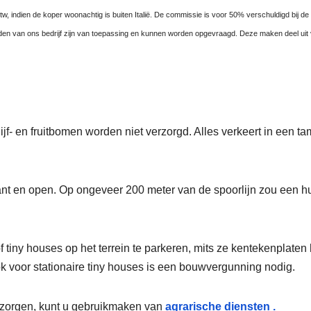
btw, indien de koper woonachtig is buiten Italië. De commissie is voor 50% verschuldigd bij
n van ons bedrijf zijn van toepassing en kunnen worden opgevraagd. Deze maken deel uit
jf- en fruitbomen worden niet verzorgd. Alles verkeert in een t
plant en open. Op ongeveer 200 meter van de spoorlijn zou een
 tiny houses op het terrein te parkeren, mits ze kentekenplaten
k voor stationaire tiny houses is een bouwvergunning nodig.
erzorgen, kunt u
gebruikmaken van
agrarische diensten .