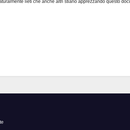
 naturalmente lieti che anche altri stiano apprezzando questo d
te