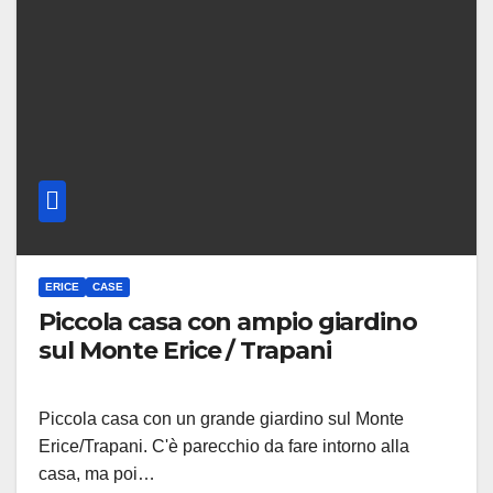
ERICE
CASE
Piccola casa con ampio giardino
sul Monte Erice / Trapani
Piccola casa con un grande giardino sul Monte
Erice/Trapani. C'è parecchio da fare intorno alla
casa, ma poi…