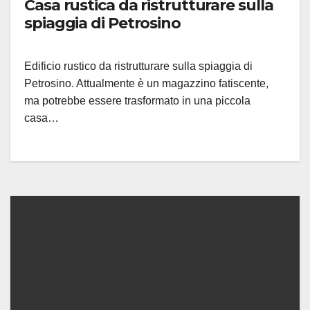
Casa rustica da ristrutturare sulla
spiaggia di Petrosino
Edificio rustico da ristrutturare sulla spiaggia di
Petrosino. Attualmente è un magazzino fatiscente,
ma potrebbe essere trasformato in una piccola
casa…