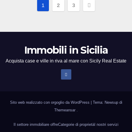
Paginazione
1
2
3
dei
post
Immobili in Sicilia
Acquista case e ville in riva al mare con Sicily Real Estate
Sito web realizzato con orgoglio da WordPress
|
Tema: Newsup di
Themeansar
.
Il settore immobiliare offre
Categorie di proprietà
I nostri servizi