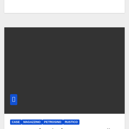
CASE
MAGAZZINO
PETROSINO
RUSTICO