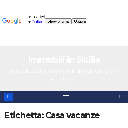
Vai
Immobili in Sicilia
al
contenuto
Acquista case e ville in riva al mare con Sicily
Real Estate
Etichetta:
Casa vacanze