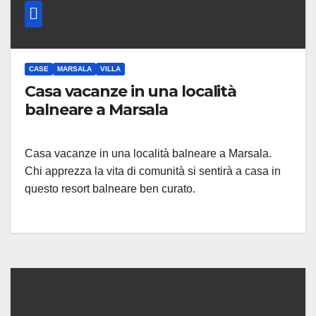
CASE
MARSALA
VILLA
Casa vacanze in una località
balneare a Marsala
Casa vacanze in una località balneare a Marsala.
Chi apprezza la vita di comunità si sentirà a casa in
questo resort balneare ben curato.