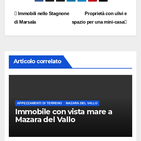
Navigazione
Immobili nello Stagnone
Proprietà con ulivi e
di Marsala
spazio per una mini-casa
articoli
Articolo correlato
APPEZZAMENTI DI TERRENO
MAZARA DEL VALLO
Immobile con vista mare a
Mazara del Vallo