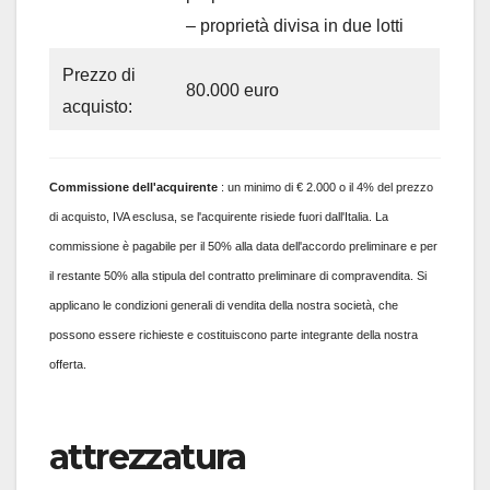
– proprietà divisa in due lotti
Prezzo di
80.000 euro
acquisto:
Commissione
dell'acquirente
: un minimo di € 2.000 o il 4% del prezzo
di acquisto, IVA esclusa, se l'acquirente risiede fuori dall'Italia. La
commissione è pagabile per il 50% alla data dell'accordo preliminare e per
il restante 50% alla stipula del contratto preliminare di compravendita. Si
applicano le condizioni generali di vendita della nostra società, che
possono essere richieste e costituiscono parte integrante della nostra
offerta.
attrezzatura