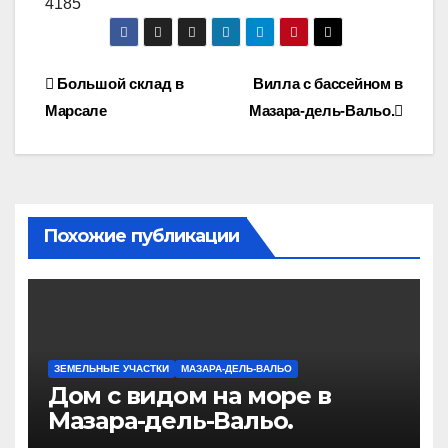
4185
Навигация
Большой склад в
Вилла с бассейном в
Марсале
Мазара-дель-Вальо.
по
записям
Похожие публикации
ЗЕМЕЛЬНЫЕ УЧАСТКИ
МАЗАРА-ДЕЛЬ-ВАЛЬО
Дом с видом на море в
Мазара-дель-Вальо.