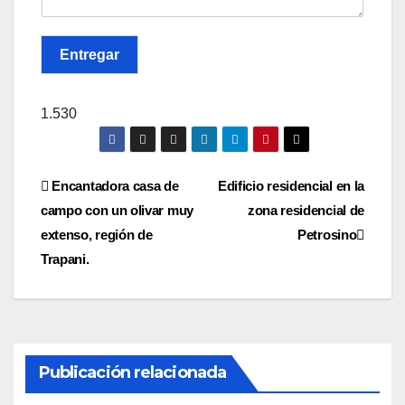
Entregar
1.530
Navegación
Encantadora casa de
Edificio residencial en la
campo con un olivar muy
zona residencial de
de
extenso, región de
Petrosino
entradas
Trapani.
Publicación relacionada