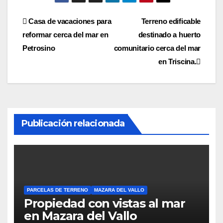
Navegación
Casa de vacaciones para
Terreno edificable
reformar cerca del mar en
destinado a huerto
de
Petrosino
comunitario cerca del mar
entradas
en Triscina.
Publicación relacionada
PARCELAS DE TERRENO
MAZARA DEL VALLO
Propiedad con vistas al mar
en Mazara del Vallo