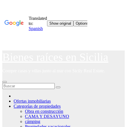
Saltar
Bienes raíces en Sicilia
al
contenido
Compre casas y villas junto al mar con Sicily Real Estate.
Ofertas inmobiliarias
Categorías de propiedades
Obra en construcción
CAMA Y DESAYUNO
cámping
Propiedades vacacionales