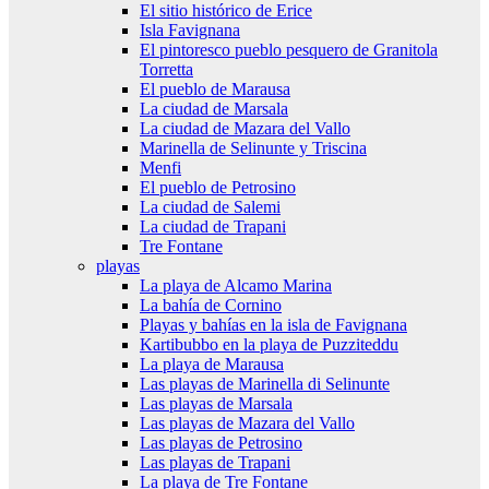
El sitio histórico de Erice
Isla Favignana
El pintoresco pueblo pesquero de Granitola
Torretta
El pueblo de Marausa
La ciudad de Marsala
La ciudad de Mazara del Vallo
Marinella de Selinunte y Triscina
Menfi
El pueblo de Petrosino
La ciudad de Salemi
La ciudad de Trapani
Tre Fontane
playas
La playa de Alcamo Marina
La bahía de Cornino
Playas y bahías en la isla de Favignana
Kartibubbo en la playa de Puzziteddu
La playa de Marausa
Las playas de Marinella di Selinunte
Las playas de Marsala
Las playas de Mazara del Vallo
Las playas de Petrosino
Las playas de Trapani
La playa de Tre Fontane