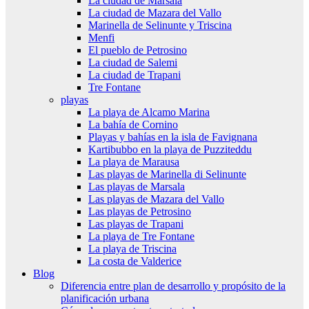
La ciudad de Marsala
La ciudad de Mazara del Vallo
Marinella de Selinunte y Triscina
Menfi
El pueblo de Petrosino
La ciudad de Salemi
La ciudad de Trapani
Tre Fontane
playas
La playa de Alcamo Marina
La bahía de Cornino
Playas y bahías en la isla de Favignana
Kartibubbo en la playa de Puzziteddu
La playa de Marausa
Las playas de Marinella di Selinunte
Las playas de Marsala
Las playas de Mazara del Vallo
Las playas de Petrosino
Las playas de Trapani
La playa de Tre Fontane
La playa de Triscina
La costa de Valderice
Blog
Diferencia entre plan de desarrollo y propósito de la
planificación urbana