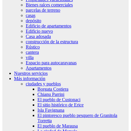
Bienes raíces comerciales
parcelas de terreno
casas
depósito
Edificio de apartamentos
Edificio nuevo
Casa adosada
construcción de la estructura
Rústico
cantera
villa
Espacio para autocaravanas
Apartamentos
Nuestros servicios
Más información
ciudades y pueblos
Borgata Costiera
Chianu Parrini
El pueblo de Custonaci
El sitio histórico de Erice
Isla Favignana
El pintoresco pueblo pesquero de Granitola
Torretta
El pueblo de Marausa