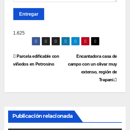
Entregar
1.625
Navegación
Parcela edificable con
Encantadora casa de
viñedos en Petrosino
campo con un olivar muy
de
extenso, región de
entradas
Trapani.
Publicación relacionada