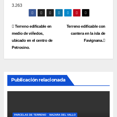
3.263
Navegación
Terreno edificable en
Terreno edificable con
medio de viñedos,
cantera en la isla de
de
ubicado en el centro de
Favignana.
entradas
Petrosino.
Publicación relacionada
PARCELAS DE TERRENO
MAZARA DEL VALLO