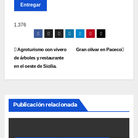
Entregar
1.376
Navegación
Agroturismo con vivero
Gran olivar en Paceco
de árboles y restaurante
de
en el oeste de Sicilia.
entradas
Publicación relacionada